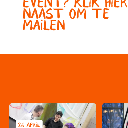
EVENT? KLIK HIER
NAAST OM TE
MAILEN
26 APRIL