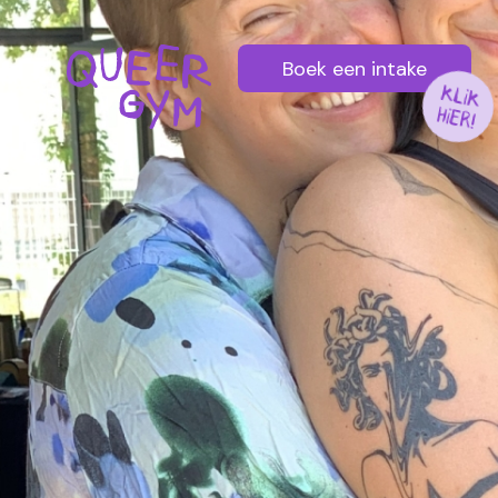
Boek een intake
KLIK
HIER!