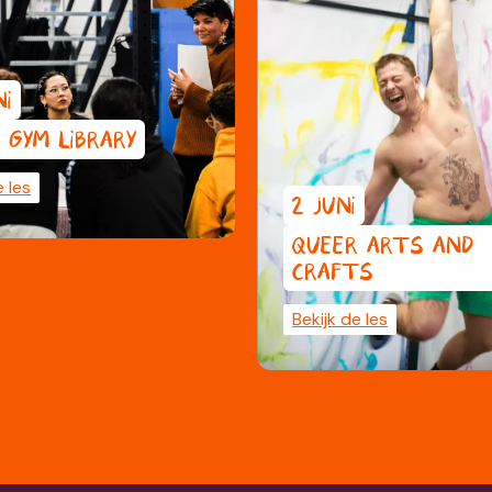
NI
 GYM LIBRARY
e les
2 JUNI
QUEER ARTS AND
CRAFTS
Bekijk de les