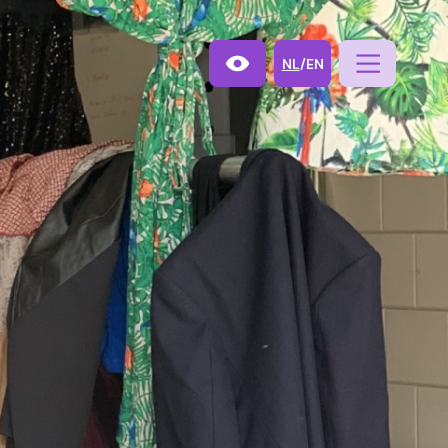
NL
/
EN