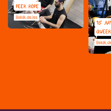
PEER ROPE
Bekijk de les
15 JU
QUEER
Bekijk d