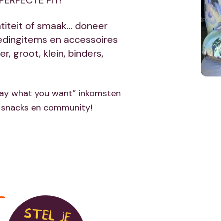
 PERFECTE FIT!
entiteit of smaak… doneer
kledingitems en accessoires
er, groot, klein, binders,
pay what you want” inkomsten
s, snacks en community!
T
ST
EL JE